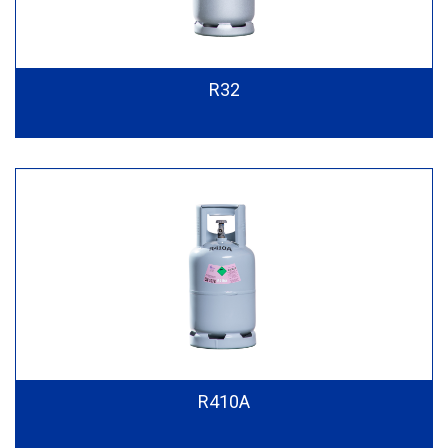
R32
R410A