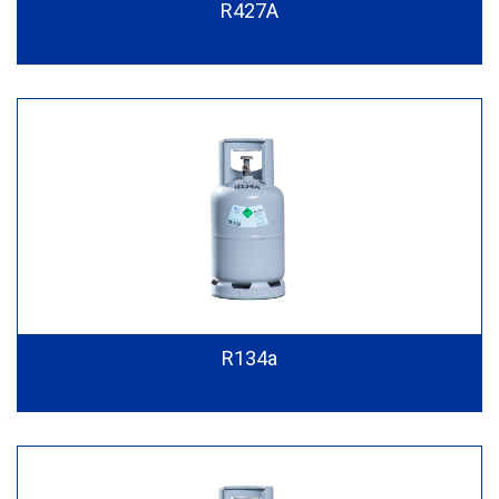
R427A
R134a