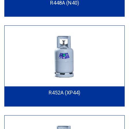
R448A (N40)
R452A (XP44)