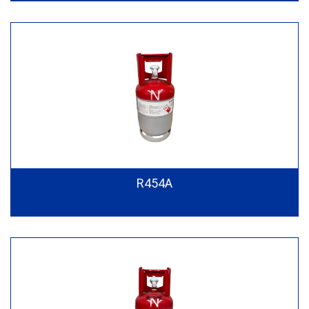
R454A